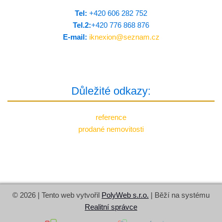
Tel:
+420 606 282 752
Tel.2:
+420 776 8­68 876
E-mail:
iknexion@
seznam.cz
Důležité odkazy:
reference
prodané nemovitosti
© 2026 | Tento web vytvořil
PolyWeb s.r.o.
| Běží na systému
Realitní správce