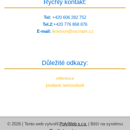
Rychlý kontakt:
Tel:
+420 606 282 752
Tel.2:
+420 776 8­68 876
E-mail:
iknexion@
seznam.cz
Důležité odkazy:
reference
prodané nemovitosti
© 2026 | Tento web vytvořil
PolyWeb s.r.o.
| Běží na systému