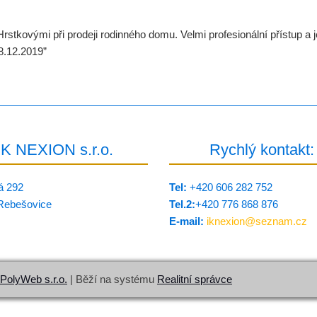
tkovými při prodeji rodinného domu. Velmi profesionální přístup a je
8.12.2019”
IK NEXION s.r.o.
Rychlý kontakt:
á 292
Tel:
+420 606 282 752
Rebešovice
Tel.2:
+420 776 8­68 876
E-mail:
iknexion@
seznam.cz
PolyWeb s.r.o.
| Běží na systému
Realitní správce