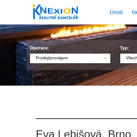
Úvod
N
Operace:
Typ:
Prodej/pronájem
Všech
Eva Lebišová, Brno