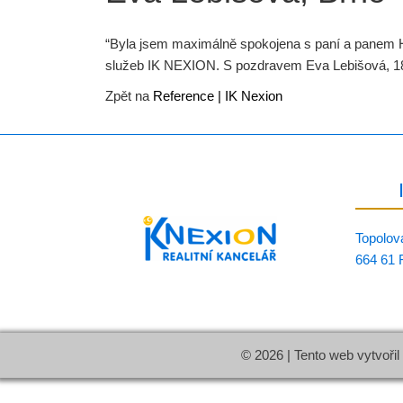
“Byla jsem maximálně spokojena s paní a panem Hrs
služeb IK NEXION. S pozdravem Eva Lebišová, 1
Zpět na
Reference | IK Nexion
Topolov
664 61 
© 2026 | Tento web vytvořil