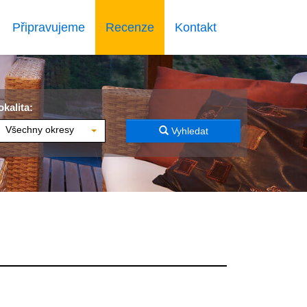
Připravujeme
Recenze
Kontakt
okalita:
Všechny okresy
Vyhledat
o