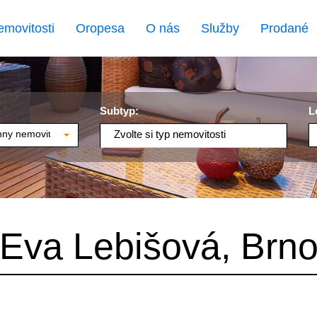
emovitosti
Oropesa
O nás
Služby
Prodané
Subtyp:
L
ny nemovitosti
Zvolte si typ nemovitosti
Eva Lebišová, Brn