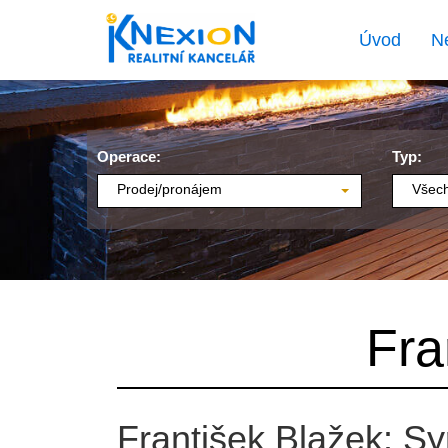
Úvod
N
Operace:
Typ:
Prodej/pronájem
Všech
Fra
František Blažek: Sy