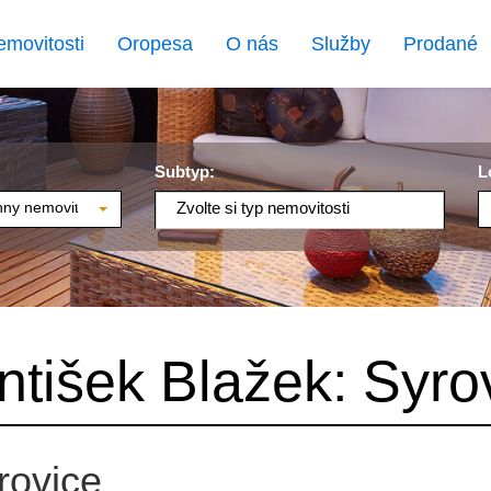
emovitosti
Oropesa
O nás
Služby
Prodané
Subtyp:
L
ny nemovitosti
Zvolte si typ nemovitosti
ntišek Blažek: Syro
rovice