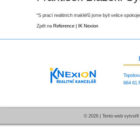
“S prací realitních makléřů jsme byli velice spokoj
Zpět na
Reference | IK Nexion
Topolov
664 61 
© 2026 | Tento web vytvořil