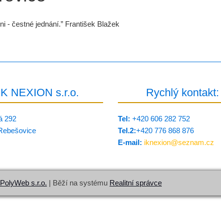
eni - čestné jednání.” František Blažek
IK NEXION s.r.o.
Rychlý kontakt:
á 292
Tel:
+420 606 282 752
Rebešovice
Tel.2:
+420 776 8­68 876
E-mail:
iknexion@
seznam.cz
PolyWeb s.r.o.
| Běží na systému
Realitní správce