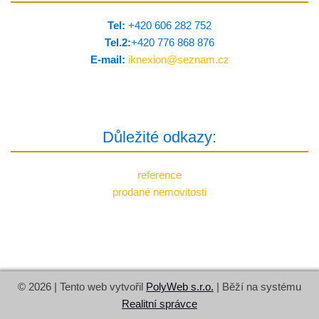
Tel:
+420 606 282 752
Tel.2:
+420 776 8­68 876
E-mail:
iknexion@
seznam.cz
Důležité odkazy:
reference
prodané nemovitosti
© 2026 | Tento web vytvořil
PolyWeb s.r.o.
| Běží na systému
Realitní správce