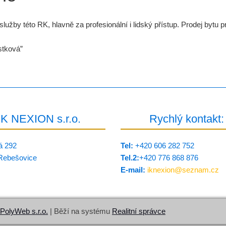
by této RK, hlavně za profesionální i lidský přístup. Prodej bytu p
stková”
IK NEXION s.r.o.
Rychlý kontakt:
á 292
Tel:
+420 606 282 752
Rebešovice
Tel.2:
+420 776 8­68 876
E-mail:
iknexion@
seznam.cz
PolyWeb s.r.o.
| Běží na systému
Realitní správce