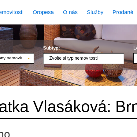
emovitosti
Oropesa
O nás
Služby
Prodané
Subtyp:
L
ny nemovitosti
Zvolte si typ nemovitosti
atka Vlasáková: Br
no