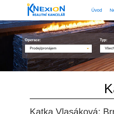
Úvod
N
Operace:
Typ:
Prodej/pronájem
Všech
K
Katka Vlasáková: Br