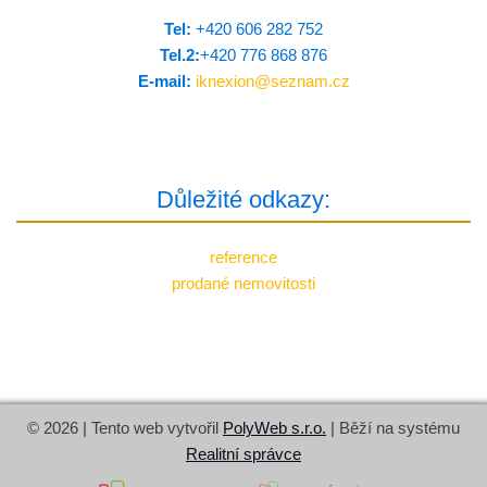
Tel:
+420 606 282 752
Tel.2:
+420 776 8­68 876
E-mail:
iknexion@
seznam.cz
Důležité odkazy:
reference
prodané nemovitosti
© 2026 | Tento web vytvořil
PolyWeb s.r.o.
| Běží na systému
Realitní správce