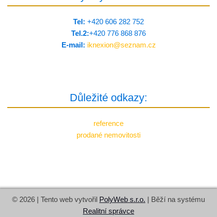
Tel:
+420 606 282 752
Tel.2:
+420 776 8­68 876
E-mail:
iknexion@
seznam.cz
Důležité odkazy:
reference
prodané nemovitosti
© 2026 | Tento web vytvořil
PolyWeb s.r.o.
| Běží na systému
Realitní správce