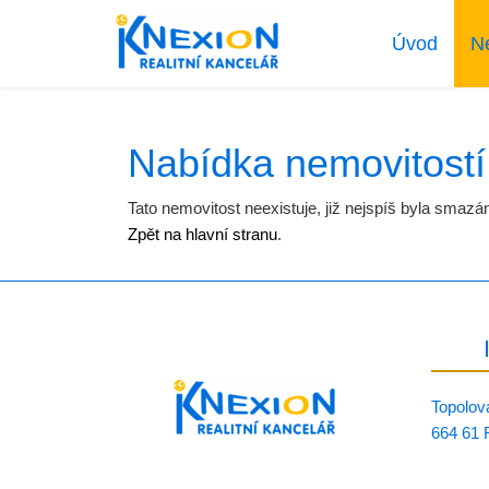
Úvod
N
Nabídka nemovitostí
Tato nemovitost neexistuje, již nejspíš byla smazá
Zpět na hlavní stranu
.
Topolov
664 61 