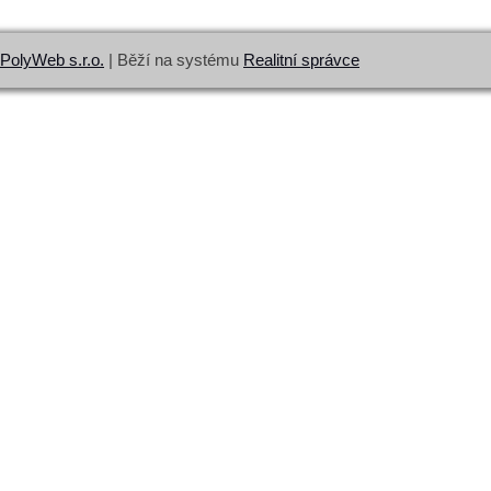
PolyWeb s.r.o.
| Běží na systému
Realitní správce