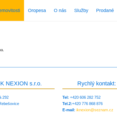
emovitosti
Oropesa
O nás
Služby
Prodané
na.
IK NEXION s.r.o.
Rychlý kontakt:
á 292
Tel:
+420 606 282 752
Rebešovice
Tel.2:
+420 776 8­68 876
E-mail:
iknexion@
seznam.cz