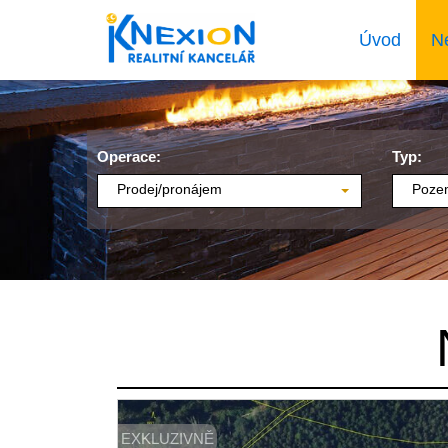
Úvod
N
Operace:
Typ:
Prodej/pronájem
Poze
EXKLUZIVNĚ