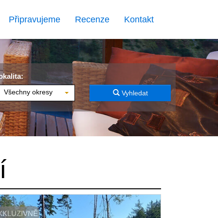
Připravujeme
Recenze
Kontakt
okalita:
Všechny okresy
Vyhledat
í
XKLUZIVNĚ