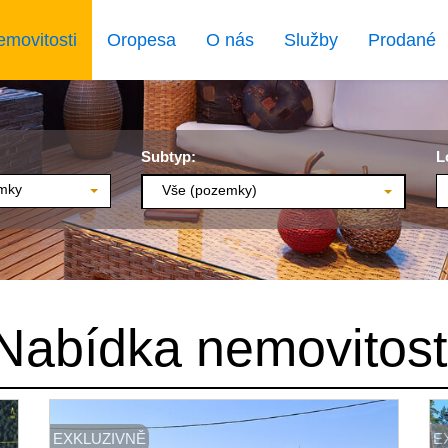
emovitosti
Oropesa
O nás
Služby
Prodané
Subtyp:
L
mky
Vše (pozemky)
Nabídka nemovitost
EXKLUZIVNĚ
E