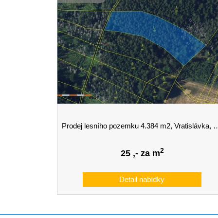
Prodej lesního pozemku 4.384 m2, Vratislávka, Brno-venkov
2
25
,- za m