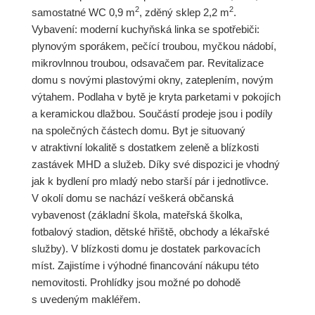
2
2
samostatné WC 0,9 m
, zděný sklep 2,2 m
.
Vybavení: moderní kuchyňská linka se spotřebiči:
plynovým sporákem, pečící troubou, myčkou nádobí,
mikrovlnnou troubou, odsavačem par. Revitalizace
domu s novými plastovými okny, zateplením, novým
výtahem. Podlaha v bytě je kryta parketami v pokojích
a keramickou dlažbou. Součástí prodeje jsou i podíly
na společných částech domu. Byt je situovaný
v atraktivní lokalitě s dostatkem zeleně a blízkosti
zastávek MHD a služeb. Díky své dispozici je vhodný
jak k bydlení pro mladý nebo starší pár i jednotlivce.
V okolí domu se nachází veškerá občanská
vybavenost (základní škola, mateřská školka,
fotbalový stadion, dětské hřiště, obchody a lékařské
služby). V blízkosti domu je dostatek parkovacích
míst. Zajistíme i výhodné financování nákupu této
nemovitosti. Prohlídky jsou možné po dohodě
s uvedeným makléřem.