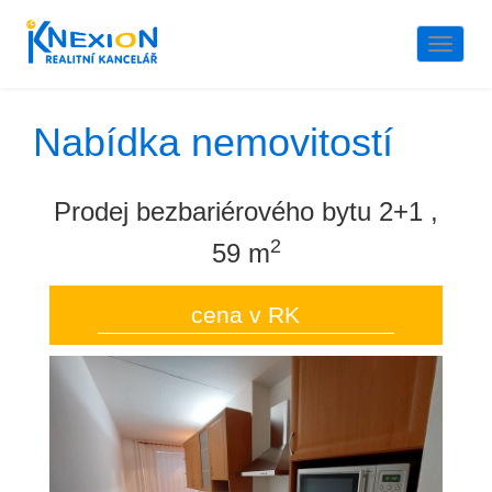
Naviga
Nabídka nemovitostí
Prodej bezbariérového bytu 2+1 ,
2
59 m
cena v RK