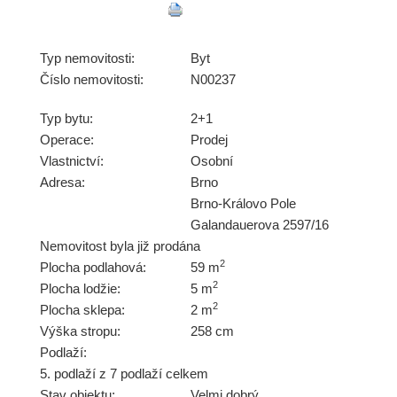
Typ nemovitosti:
Byt
Číslo nemovitosti:
N00237
Typ bytu:
2+1
Operace:
Prodej
Vlastnictví:
Osobní
Adresa:
Brno
Brno-Královo Pole
Galandauerova 2597/16
Nemovitost byla již prodána
2
Plocha podlahová:
59 m
2
Plocha lodžie:
5 m
2
Plocha sklepa:
2 m
Výška stropu:
258 cm
Podlaží:
5. podlaží z 7 podlaží celkem
Stav objektu:
Velmi dobrý