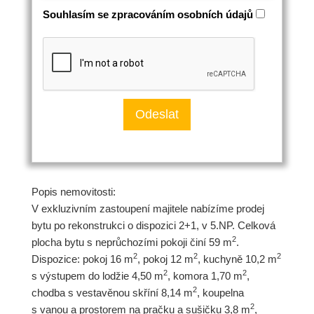
Souhlasím se zpracováním osobních údajů
Popis nemovitosti:
V exkluzivním zastoupení majitele nabízíme prodej
bytu po rekonstrukci o dispozici 2+1, v 5.NP. Celková
2
plocha bytu s neprůchozími pokoji činí 59 m
.
2
2
2
Dispozice: pokoj 16 m
, pokoj 12 m
, kuchyně 10,2 m
2
2
s výstupem do lodžie 4,50 m
, komora 1,70 m
,
2
chodba s vestavěnou skříní 8,14 m
, koupelna
2
s vanou a prostorem na pračku a sušičku 3,8 m
,