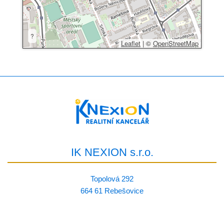
?
Leaflet
|
©
OpenStreetMap
IK NEXION s.r.o.
Topolová 292
664 61 Rebešovice