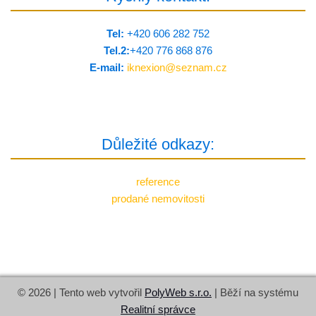
Tel:
+420 606 282 752
Tel.2:
+420 776 8­68 876
E-mail:
iknexion@
seznam.cz
Důležité odkazy:
reference
prodané nemovitosti
© 2026 | Tento web vytvořil
PolyWeb s.r.o.
| Běží na systému
Realitní správce