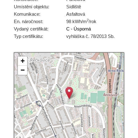
Umístění objektu:
Sídliště
Komunikace:
Asfaltová
2
En. náročnost:
98 kWh/m
/rok
Vydaný certifikát:
C - Úsporná
Typ certifikátu:
vyhláška č. 78/2013 Sb.
+
−
?