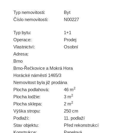
Typ nemovitosti:
Byt
Číslo nemovitosti:
N00227
Typ bytu:
1+1
Operace:
Prodej
Vlastnictví:
Osobní
Adresa:
Brno
Brno-Řečkovice a Mokrá Hora
Horácké náměstí 1465/3
Nemovitost byla již prodána
2
Plocha podlahová:
46 m
2
Plocha lodžie:
3 m
2
Plocha sklepa:
2 m
Výška stropu:
250 cm
Podlaží:
11. podlaží
Stav objektu:
Před rekonstrukcí
Konstrukce:
Panelová