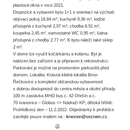
plastová okna v roce 2021.
Dispozice a vybavení bytu 1+1 s orientací na východ:
obývací pokoj 18,84 m², kuchyně 9,36 m², lodžie
přístupná z kuchyně 2,97 m², chodba 8,91 m²,
koupelna 2,45 m², samostatné WC 0,95 m², šatna
přístupná z chodby 2,77 m². K bytu náleží také sklep
2 m².
V dome lze využít kočárkárnu a kolárnu. Byt je
nabízen bez zařízení a je připraven k rekonstrukci.
Parkování je možné na prostorném parkovišti před
domem. Lokalita: Krásná klidná lokalita Brno-
Řečkovice s kompletní občanskou vybaveností
s dobrou dostupností do centra města a okolní přírody.
100 m zastávka MHD bus c. 42 Ořešín a c.
70 Ivanovice – Globus <> Nádraží KP; dětská hřiště.
Prohlídkový den – 11.2.2022. Ob­jednávky k prohlídce
zasílejte pouze mailem na :
iknexion@
seznam.cz
.