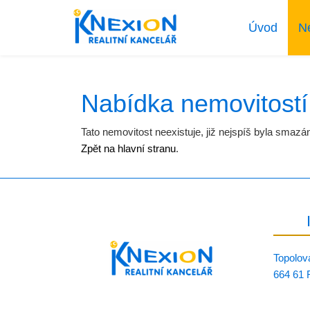
Úvod
N
Nabídka nemovitostí
Tato nemovitost neexistuje, již nejspíš byla smazá
Zpět na hlavní stranu
.
Topolov
664 61 