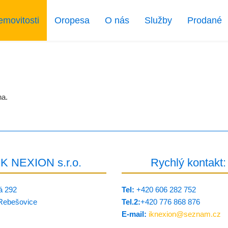
emovitosti
Oropesa
O nás
Služby
Prodané
na.
IK NEXION s.r.o.
Rychlý kontakt:
á 292
Tel:
+420 606 282 752
Rebešovice
Tel.2:
+420 776 8­68 876
E-mail:
iknexion@
seznam.cz