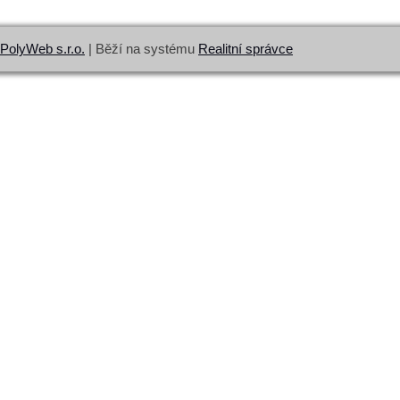
PolyWeb s.r.o.
| Běží na systému
Realitní správce