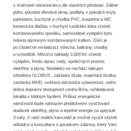
s možností rekonstrukce dle vlastních představ. Zděné
jádro, původní dřevěná okna, podlahy v pokojích kryty
parketami, kuchyně a chodba PVC, koupelna a WC
keramická dlažba, v kuchyni rustikální linka včetně
kombinovaného sporáku, samostatné vytápění bytu
řešeno plynovým kombinovaným kotlem. Dům je
po částečné revitalizaci: střecha, balkóny, chodby
a schodiště. Měsíční náklady 3.500 Kč včetně
vytápění, fondu oprav, vody, společných prostor,
elektřiny a plynu. Nedaleko se nachází nákupní
střediska GLOBUS , základní škola, mateřská školka,
zastávka MHD, veškerá občanská vybavenost, velmi
dobrá dopravní dostupnost centra Brna, vyhledávaná
lokalita s klidným bydlení. Průkaz energetické
náročnosti bude nahrazen předložením vyúčtování
dodávek elektřiny, plynu a tepelné energie za uplynulé
3 roky. V naší realitní kanceláři je možné využít služeb
odhadce a konzultace s poradcem zdarma, který Vám