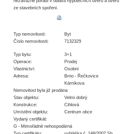
nezávazně poradí v oblasti hypotečních úvěrů a úvěrů
ze stavebních spoření.
Typ nemovitosti:
Byt
Číslo nemovitosti:
7132329
Typ bytu:
3+1
Operace:
Prodej
Vlastnictví:
Osobní
Adresa:
Brno - Řečkovice
Kárníkova
Nemovitost byla již prodána
Stav objektu:
Velmi dobrý
Konstrukce:
Cihlová
Umístění objektu:
Centrum obce
Vydaný certifikát:
G - Mimořádně nehospodárná
Typ certifikátu:
vyhláška č. 148/2007 Sb.