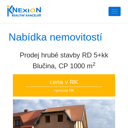
Naviga
Nabídka nemovitostí
Prodej hrubé stavby RD 5+kk
2
Blučina, CP 1000 m
cena v RK
+provize RK