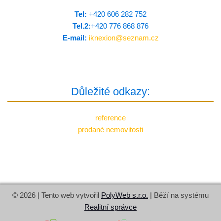
Tel:
+420 606 282 752
Tel.2:
+420 776 8­68 876
E-mail:
iknexion@
seznam.cz
Důležité odkazy:
reference
prodané nemovitosti
© 2026 | Tento web vytvořil
PolyWeb s.r.o.
| Běží na systému
Realitní správce