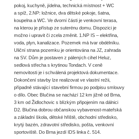
pokoj, kuchyně, jídelna, technická místnost + WC
a spíž, 2.NP: ložnice, dva dětské pokoje, šatna,
koupelna a WC. Ve dvorní části je venkovní terasa,
na kterou je přístup ze suterénu domu. Dispozici je
možno i upravit či zcela změnit. 1.NP IS – elektřina,
voda, plyn, kanalizace. Pozemek má tvar obdélníku.
Uliční strana pozemku je orientována na JZ, zahrada
na SV. Dům je postaven z pálených cihel Heluz,
sedlová střecha s krytinou Tondach. V ceně
nemovitosti je i schválená projektová dokumentace.
Dokončení stavby lze realizovat ve vlastní režii,
případně stávající stavební firmou po podpisu smlouvy
o dílo. Obec Blučina se nachází 12 km jižně od Brna,
3 km od Židlochovic s blízkým připojením na dálnici
D2. Blučina dobrou občanskou vybavenost-mateřská
a základní škola, dětské hřiště, obchodní středisko,
krytý bazén, zdravotní středisko, pošta, venkovní
sportoviště. Do Brna jezdí IDS linka č. 514.