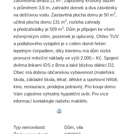
zastřešená terasa 21 m
, zapuštěný kruhový bazén
s průměrem 3,6 m, zahradní domek a dva zásobníky
2
na dešťovou vodu. Zastavěná plocha domu je 50 m
,
2
užitná plocha domu 131 m
, rozloha zahrady
2
a předzahrádky je 509 m
. Dům je připojen ke všem
inženýrským sítím, pozemek je oplocený. Ohřev TUV
a podlahového vytápění je v celém domě řešen
tepelným čerpadlem, díky kterému má dům nízké
provozní měsíční náklady ve výši 2.000,– Kč. Spojení
dvěma linkami IDS z Brna a také blízkou dálnicí D2.
Obec má dobrou občanskou vybavenost (mateřská
škola, základní škola, lékař, dětské a sportovní hřiště,
kino, restaurace, prodejna potravin). Pro koupi domu
Vám zajistíme výhodný hypotéční úvěr. Pro více
informací kontaktujte našeho makléře.
Typ nemovitosti:
Dům, vila