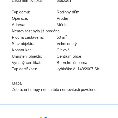
Číslo nemovitosti:
6382961
Typ domu:
Rodinný dům
Operace:
Prodej
Adresa:
Měnín
Nemovitost byla již prodána
2
Plocha zastavěná:
50 m
Stav objektu:
Velmi dobrý
Konstrukce:
Cihlová
Umístění objektu:
Centrum obce
Vydaný certifikát:
B - Velmi úsporná
Typ certifikátu:
vyhláška č. 148/2007 Sb.
Mapa:
Zobrazení mapy není u této nemovitosti povoleno