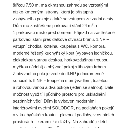
šířkou 7,50 m, má okrasnou zahradu se vzrostlými
nízko-kmennými stromy, která je přístupná
z obývacího pokoje a také se vstupem ze zadní cesty.
2
Dům má zastřešené parkovací stání 24 m
a
1 parkovací místo před domem. Příjezd na zastřešené
parkovací stání přes dálkově otvírací bránu. 1.NP –
vstupní chodba, kotelna, koupelna s WC, komora,
moderně řešený kuchyňský kout (vybaven ledničkou,
elektrickou varnou deskou, horkovzdušnou troubou,
myčkou nádobí) a obývací pokoj s lihovým krbem.
Z obývacího pokoje vede do II.NP jednoramenné
schodiště. II.NP – koupelna s umývadlem, toaletou
a rohovou vanou a dva pokoje (jeden se šatnou). Dále
možnost využití i půdního prostoru pro uskladnění
sezónních věcí. Dům je vybaven moderními
interiérovými dveřmi SOLODOR, na podlahách pokojů
a v kuchyňském koutu – plovoucí podlahy, v ostatních
prostorách – keramické dlažby. Na zahradě je letní
2