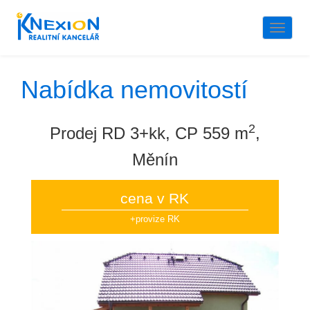
Naviga
Nabídka nemovitostí
2
Prodej RD 3+kk, CP 559 m
,
Měnín
cena v RK
+provize RK