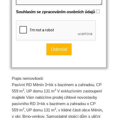
Souhlasím se zpracováním osobních údajů
Popis nemovitosti:
Pasívní RD Měnín 3+kk s bazénem a zahradou, CP
2
2
559 m
, UP domu 131 m
V exkluzívním zastoupení
majitele Vám nabízíme prodej cihlové novostavby
pasívního RD 3+kk s bazénem a zahradou o CP
2
2
559 m
, UP domu 131 m
, v klidné části obce Měnín,
v okr. Brno-venkov. Samostatně stojící dům s uliční