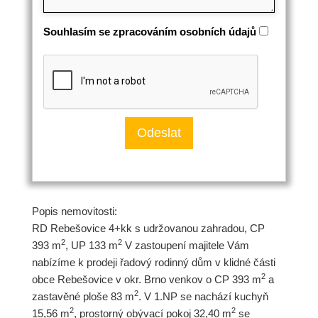
Souhlasím se zpracováním osobních údajů
Popis nemovitosti:
RD Rebešovice 4+kk s udržovanou zahradou, CP
2
2
393 m
, UP 133 m
V zastoupení majitele Vám
nabízíme k prodeji řadový rodinný dům v klidné části
2
obce Rebešovice v okr. Brno venkov o CP 393 m
a
2
zastavěné ploše 83 m
. V 1.NP se nachází kuchyň
2
2
15,56 m
, prostorný obývací pokoj 32,40 m
se