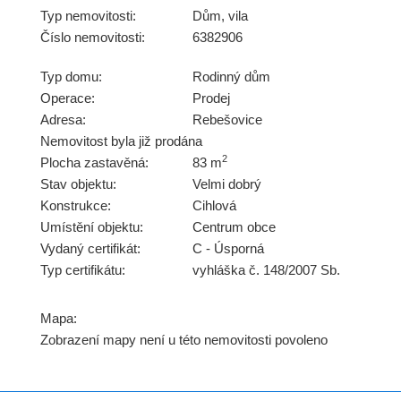
Typ nemovitosti:
Dům, vila
Číslo nemovitosti:
6382906
Typ domu:
Rodinný dům
Operace:
Prodej
Adresa:
Rebešovice
Nemovitost byla již prodána
2
Plocha zastavěná:
83 m
Stav objektu:
Velmi dobrý
Konstrukce:
Cihlová
Umístění objektu:
Centrum obce
Vydaný certifikát:
C - Úsporná
Typ certifikátu:
vyhláška č. 148/2007 Sb.
Mapa:
Zobrazení mapy není u této nemovitosti povoleno