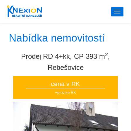
Naviga
Nabídka nemovitostí
2
Prodej RD 4+kk, CP 393 m
,
Rebešovice
cena v RK
+provize RK