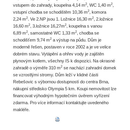
2
2
vstupem do zahrady, koupelna 4,14 m
, WC 1,40 m
,
2
vstupní chodba se schodištěm 10,36 m
, komora
2
2
2,24 m
. Ve 2.NP jsou 1. Ložnice 16,30 m
, 2.ložnice
2
2
16,60 m
, 3.ložnice 16,27m
, koupelna s vanou
2
2
6,89 m
, samostatné WC 1,33 m
, chodba se
2
schodišťem 9,74 m
a výstup na půdu. Dům je
moderně řešen, postaven v roce 2002 a je ve velice
dobrém stavu. Vytápění a ohřev vody je zajištěn
plynovým kotlem, všechny IS k dispozici. Na okrasné
2
zahradě o výměře 310 m
se nachází zahradní domek
se vzrostlými stromy. Dům leží v klidné části
Rebešovic s výbornou dostupností do centra Brna,
nákupní středisko Olympia 5 km. Koupi nemovitost lze
financovat výhodným hypotečním úvěrem vyřízení
zdarma. Pro více informací kontaktujte uvedeného
makléře.