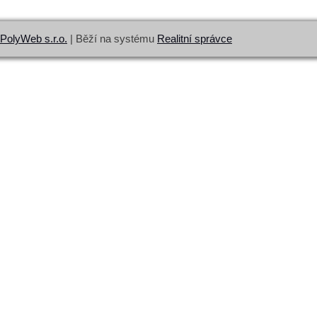
PolyWeb s.r.o.
| Běží na systému
Realitní správce