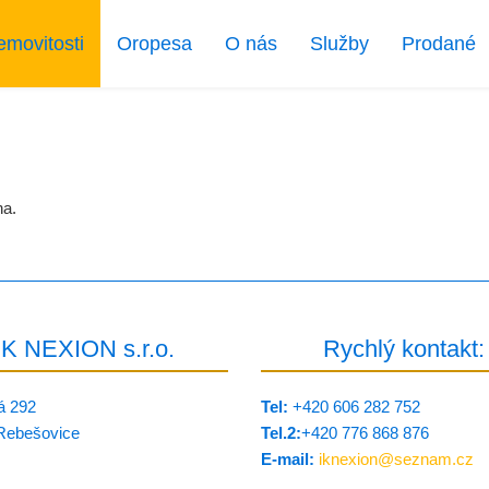
emovitosti
Oropesa
O nás
Služby
Prodané
na.
IK NEXION s.r.o.
Rychlý kontakt:
á 292
Tel:
+420 606 282 752
Rebešovice
Tel.2:
+420 776 8­68 876
E-mail:
iknexion@
seznam.cz