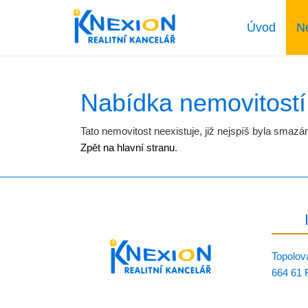
Úvod
N
Nabídka nemovitostí
Tato nemovitost neexistuje, již nejspíš byla smazá
Zpět na hlavní stranu
.
Topolov
664 61 