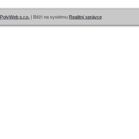
PolyWeb s.r.o.
| Běží na systému
Realitní správce