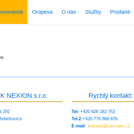
emovitosti
Oropesa
O nás
Služby
Prodané
na.
IK NEXION s.r.o.
Rychlý kontakt:
á 292
Tel:
+420 606 282 752
Rebešovice
Tel.2:
+420 776 8­68 876
E-mail:
iknexion@
seznam.cz