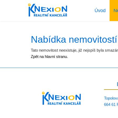
Úvod
N
Nabídka nemovitostí
Tato nemovitost neexistuje, již nejspíš byla smazá
Zpět na hlavní stranu
.
Topolov
664 61 