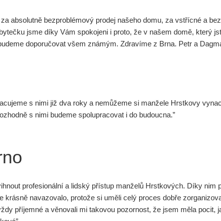
ky za absolutně bezproblémový prodej našeho domu, za vstřícné a b
tečku jsme díky Vám spokojeni i proto, že v našem domě, který jste p
by budeme doporučovat všem známým. Zdravíme z Brna. Petr a Dagma
acujeme s nimi již dva roky a nemůžeme si manžele Hrstkovy vyna
rozhodně s nimi budeme spolupracovat i do budoucna.”
rno
hnout profesionální a lidský přístup manželů Hrstkových. Díky nim p
 krásně navazovalo, protože si uměli celý proces dobře zorganizovat
vždy příjemné a věnovali mi takovou pozornost, že jsem měla pocit, jak