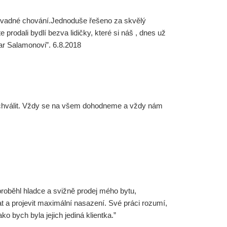
ezvadné chování.Jednoduše řešeno za skvělý
rodali bydlí bezva lidičky, které si náš , dnes už
r Salamonovi”. 6.8.2018
chválit. Vždy se na všem dohodneme a vždy nám
roběhl hladce a svižně prodej mého bytu,
 a projevit maximální nasazení. Své práci rozumí,
o bych byla jejich jediná klientka.”