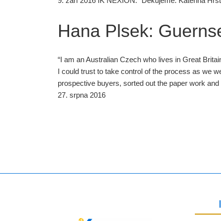
9. září 2016 IK NEXION: “Děkujeme. Kateřina Hrs
Hana Plsek: Guerns
“I am an Australian Czech who lives in Great Brita
I could trust to take control of the process as we
prospective buyers, sorted out the paper work and
27. srpna 2016