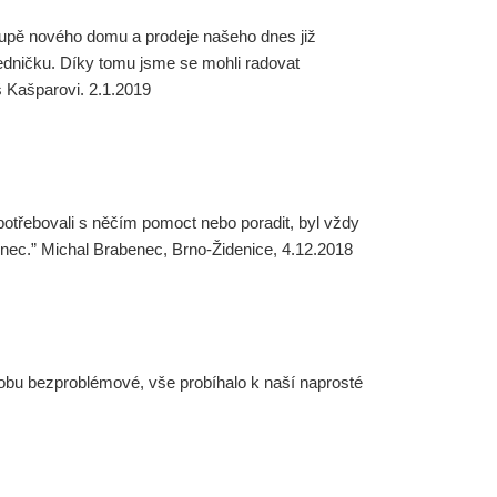
oupě nového domu a prodeje našeho dnes již
jedničku. Díky tomu jsme se mohli radovat
š Kašparovi. 2.1.2019
 potřebovali s něčím pomoct nebo poradit, byl vždy
enec.” Michal Brabenec, Brno-Židenice, 4.12.2018
dobu bezproblémové, vše probíhalo k naší naprosté