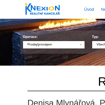
Úvod
N
Operace:
Typ:
Prodej/pronájem
Všech
R
Denisa Mlynářová, P