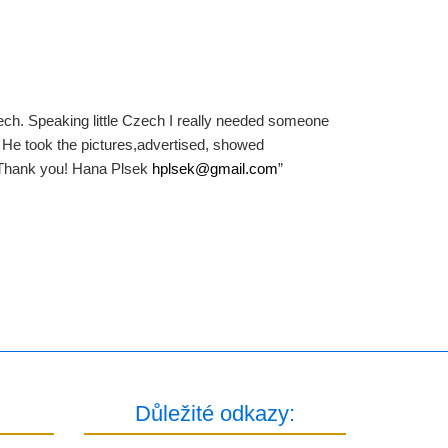
zech. Speaking little Czech I really needed someone
 He took the pictures,adver­tised, showed
. Thank you! Hana Plsek
hplsek@
gmail.com
”
Důležité odkazy: