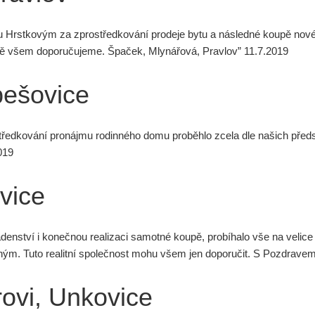
nu Hrstkovým za zprostředkování prodeje bytu a následné koupě nov
tě všem doporučujeme. Špaček, Mlynářová, Pravlov” 11.7.2019
ešovice
tředkování pronájmu rodinného domu proběhlo zcela dle našich předs
019
vice
denství i konečnou realizaci samotné koupě, probíhalo vše na velice p
ým. Tuto realitní společnost mohu všem jen doporučit. S Pozdrave
ovi, Unkovice