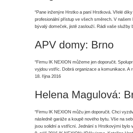
“Pane inženýre Hrstko a paní Hrstková. Vřelé dí
profesionální přístup ve všech směrech. V našem by
bývalý domeček, jistě zaslouží. Rádi vaše služ
APV domy: Brno
“Firmu IK NEXION můžeme jen doporučit. Spolupr
vyjdou vstříc. Dobrá organizace a komunikace. A 
18. října 2016
Helena Magulová: B
“Firmu IK NEXION můžu jen doporučit. Chci vyzdvi
následně garáže a koupě nového bytu. Vše na sebe
jsou solidní a vstřícní. Jednání s Hrstkovými bylo 