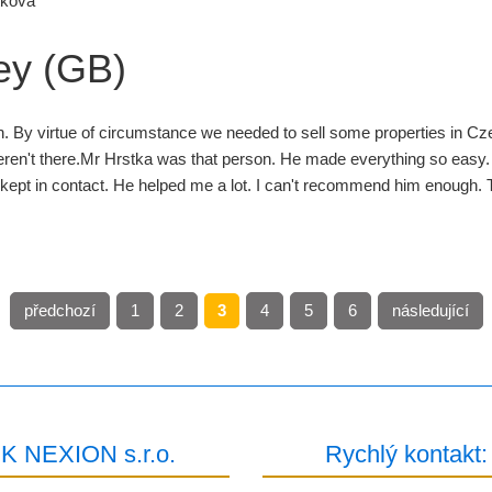
tková”
ey (GB)
in. By virtue of circumstance we needed to sell some properties in C
 weren't there.Mr Hrstka was that person. He made everything so easy.
 kept in contact. He helped me a lot. I can't recommend him enough
předchozí
1
2
3
4
5
6
následující
IK NEXION s.r.o.
Rychlý kontakt: