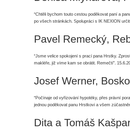
“Chtěli bychom touto cestou poděkovat paní a pa
po všech stránkách. Spolupráci s IK NEXION urči
Pavel Remecký, Reb
“Jsme velice spokojení s prací pana Hrstky. Zpros
makléře, již víme kam se obrátit. Remečtí”. 15.6.2
Josef Werner, Bosko
“Počínaje od vyřizování hypotéky, přes právní pora
jednou poděkovat panu Hrstkovi a všem zúčastněn
Dita a Tomáš Kašpar