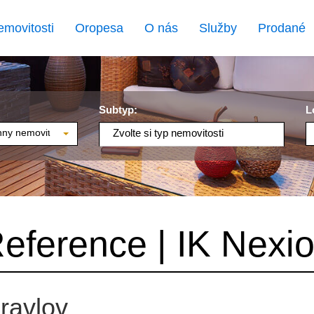
emovitosti
Oropesa
O nás
Služby
Prodané
Subtyp:
L
ny nemovitosti
Zvolte si typ nemovitosti
eference | IK Nexi
ravlov