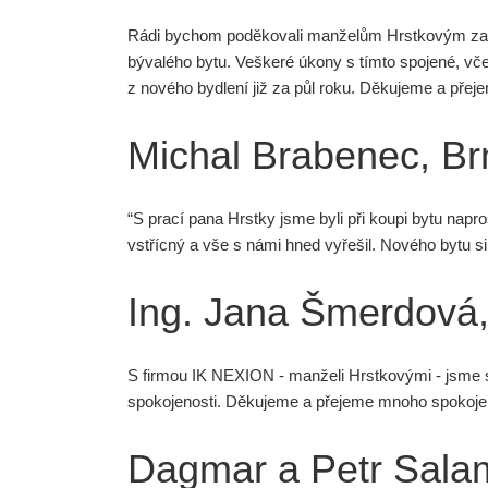
Rádi bychom poděkovali manželům Hrstkovým za oso
bývalého bytu. Veškeré úkony s tímto spojené, vče
z nového bydlení již za půl roku. Děkujeme a přej
Michal Brabenec, Br
“S prací pana Hrstky jsme byli při koupi bytu napr
vstřícný a vše s námi hned vyřešil. Nového bytu s
Ing. Jana Šmerdová,
S firmou IK NEXION - manželi Hrstkovými - jsme sp
spokojenosti. Děkujeme a přejeme mnoho spokojen
Dagmar a Petr Sala