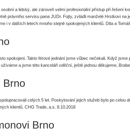
bní a lidský, ale zároveň velmi profesionální přístup při řešení k
tně právního servisu pana JUDr. Fojty, zvládli manželé Hrstkovi na 
eme i v dalších letech mnoho stejně spokojených klientů. Dita a Tomá
no
osto spokojeni. Takto férové jednání jsme vůbec nečekali. Když jsme
i užíváme a jsme této kanceláři vděční, ještě jednou děkujeme, Brab
 Brno
olupracovali celých 5 let. Poskytování jejich služeb bylo po celou 
ých klientů. CHG Trade, a.s. 8.10.2018
monovi Brno