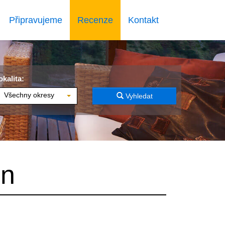
Připravujeme
Recenze
Kontakt
okalita:
Všechny okresy
Vyhledat
on