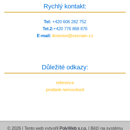
Rychlý kontakt:
Tel:
+420 606 282 752
Tel.2:
+420 776 8­68 876
E-mail:
iknexion@
seznam.cz
Důležité odkazy:
reference
prodané nemovitosti
© 2026 | Tento web vytvořil
PolyWeb s.r.o.
| Běží na systému