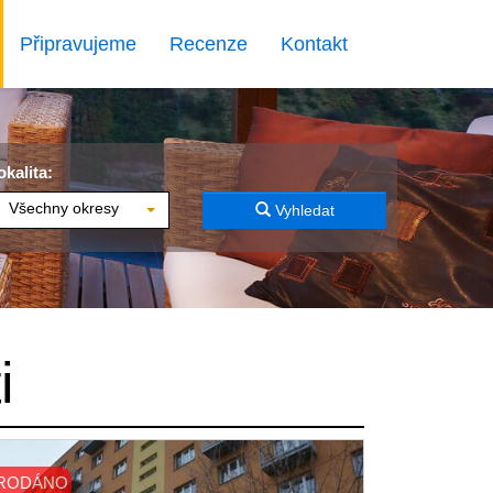
Připravujeme
Recenze
Kontakt
okalita:
Všechny okresy
Vyhledat
i
RODÁNO