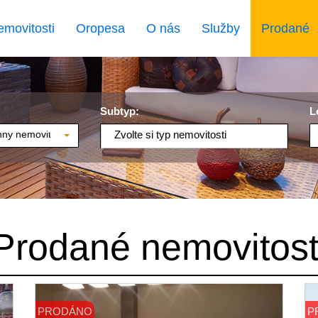
emovitosti
Oropesa
O nás
Služby
Prodané
Subtyp:
L
ny nemovitosti
Zvolte si typ nemovitosti
Prodané nemovitost
PRODÁNO
P