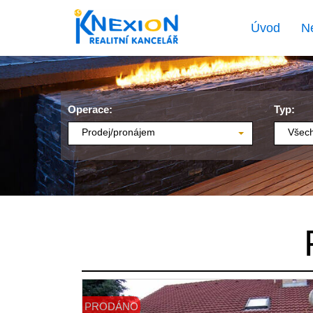
Úvod
N
Operace:
Typ:
Prodej/pronájem
Všech
PRODÁNO